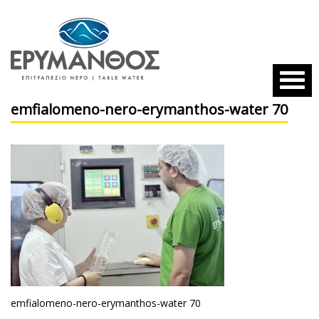
emfialomeno-nero-erymanthos-water 70
emfialomeno-nero-erymanthos-water 70