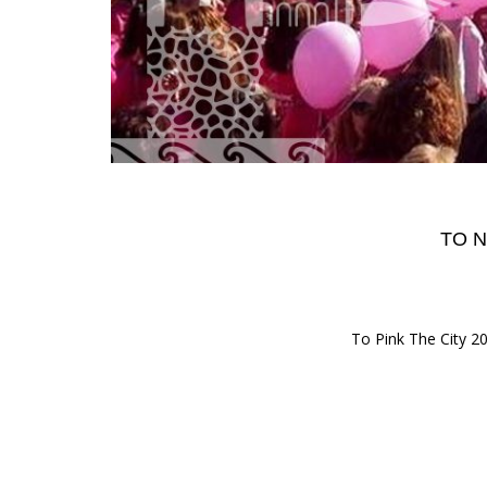
ΤΟ Ν
Το Pink The City 