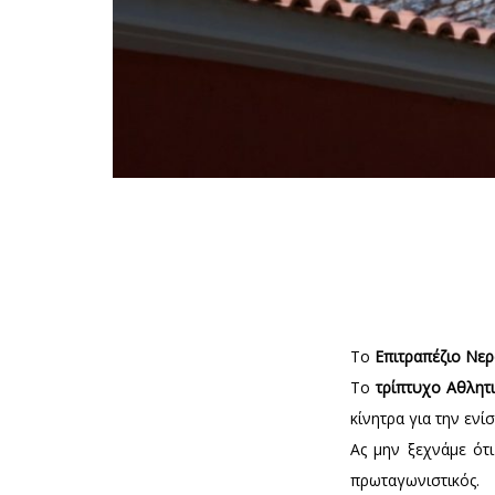
Το
Επιτραπέζιο Νε
Το
τρίπτυχο
Αθλητ
κίνητρα για την εν
Ας μην ξεχνάμε ότ
πρωταγωνιστικός.