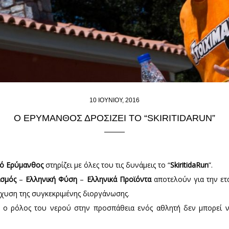
10 ΙΟΥΝΊΟΥ, 2016
Ο ΕΡΎΜΑΝΘΟΣ ΔΡΟΣΊΖΕΙ ΤΟ “SKIRITIDARUN”
ρό Ερύμανθος
στηρίζει με όλες του τις δυνάμεις το “
SkiritidaRun
”.
ισμός
–
Ελληνική Φύση
–
Ελληνικά Προϊόντα
αποτελούν για την ετα
ίσχυση της συγκεκριμένης διοργάνωσης.
ι ο ρόλος του νερού στην προσπάθεια ενός αθλητή δεν μπορεί ν