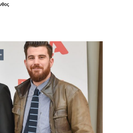
νθος
.