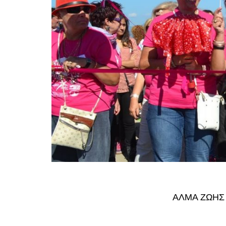
ΆΛΜΑ ΖΩΉΣ 