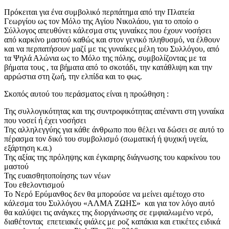
Πρόκειται για ένα συμβολικό περπάτημα από την Πλατεία
Γεωργίου ως τον Μόλο της Αγίου Νικολάου, για το οποίο ο
Σύλλογος απευθύνει κάλεσμα στις γυναίκες που έχουν νοσήσει
από καρκίνο μαστού καθώς και στον γενικό πληθυσμό, να έλθουν
και να περπατήσουν μαζί με τις γυναίκες μέλη του Συλλόγου, από
τα Ψηλά Αλώνια ως το Μόλο της πόλης, συμβολίζοντας με τα
βήματα τους , τα βήματα από το σκοτάδι, την κατάθλιψη και την
αρρώστια στη ζωή, την ελπίδα και το φως.
Σκοπός αυτού του περάσματος είναι η προώθηση :
Της συλλογικότητας και της συντροφικότητας απέναντι στη γυναίκα
που νοσεί ή έχει νοσήσει
Της αλληλεγγύης για κάθε άνθρωπο που θέλει να δώσει σε αυτό το
πέρασμα τον δικό του συμβολισμό (σωματική ή ψυχική υγεία,
εξάρτηση κ.α.)
Της αξίας της πρόληψης και έγκαιρης διάγνωσης του καρκίνου του
μαστού
Της ευαισθητοποίησης των νέων
Του εθελοντισμού
Το Νερό Ερύμανθος δεν θα μπορούσε να μείνει αμέτοχο στο
κάλεσμα του Συλλόγου «ΑΛΜΑ ΖΩΗΣ» και για τον λόγο αυτό
θα καλύψει τις ανάγκες της διοργάνωσης σε εμφιαλωμένο νερό,
διαθέτοντας επετειακές φιάλες με ροζ καπάκια και ετικέτες ειδικά