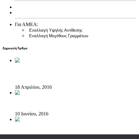
Ισολογισμός 2013
Ισολογισμός 2014
Για ΑΜΕΑ:
Εναλλαγή Υψηλής Αντίθεσης
Εναλλαγή Μεγέθους Γραμμάτων
Δημοφιλή Άρθρα
Ο Ερύμανθος “έτρεξε” στον Αυθεντικό Κλασσικό
Ημιμαραθώνιο
18 Απριλίου, 2016
Ο Ερύμανθος δροσίζει το “SKIRITIDARUN”
10 Ιουνίου, 2016
Ο Ερύμανθος ενισχύει τη δράση του Ομίλου για την Unesco
Πειραιώς και Νήσων