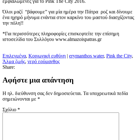
εμφιαλωμένες για το Pink The City 2016.
Όλοι μαζί “βάφουμε” για μία ημέρα την Πάτρα ροζ και δίνουμε
ένα ηχηρό μήνυμα ενάντια στον καρκίνο του μαστού διασχίζοντας
την πόλη!!
*Για περισσότερες πληροφορίες επισκεφτείτε την επίσημη
ιστοσελίδα του Συλλόγου www.almazoispatras.gr
Επιλεγμένα
,
Κοινωνική ευθύνη
|
erymanthos water
,
Pink the City
,
Άλμα ζωής
,
νερό ερύμανθος
Share:
Αφήστε μια απάντηση
Η ηλ. διεύθυνση σας δεν δημοσιεύεται.
Τα υποχρεωτικά πεδία
σημειώνονται με
*
Σχόλιο
*