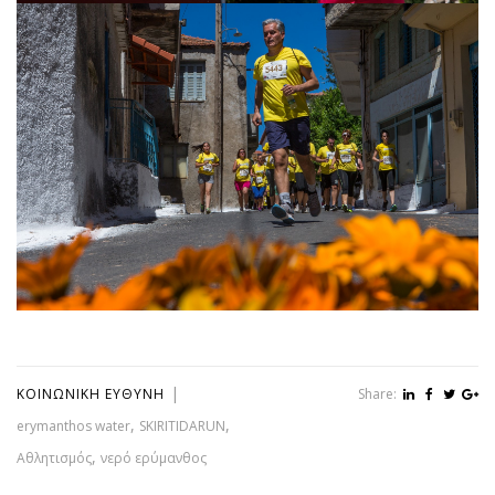
|
ΚΟΙΝΩΝΙΚΉ ΕΥΘΎΝΗ
Share:
,
,
erymanthos water
SKIRITIDARUN
,
Αθλητισμός
νερό ερύμανθος