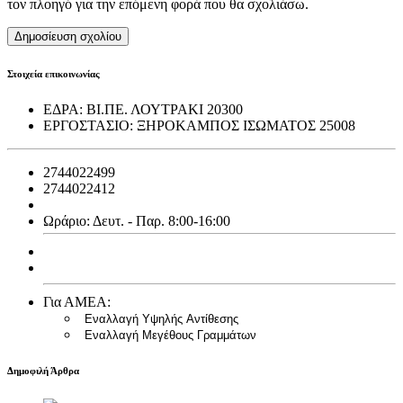
τον πλοηγό για την επόμενη φορά που θα σχολιάσω.
Στοιχεία επικοινωνίας
ΕΔΡΑ:
ΒΙ.ΠΕ. ΛΟΥΤΡΑΚΙ 20300
ΕΡΓΟΣΤΑΣΙΟ:
ΞΗΡΟΚΑΜΠΟΣ ΙΣΩΜΑΤΟΣ 25008
2744022499
2744022412
info@emfialotiki.gr
Ωράριο: Δευτ. - Παρ. 8:00-16:00
Ισολογισμός 2013
Ισολογισμός 2014
Για ΑΜΕΑ:
Εναλλαγή Υψηλής Αντίθεσης
Εναλλαγή Μεγέθους Γραμμάτων
Δημοφιλή Άρθρα