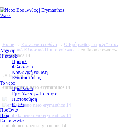
Home
→
Κοινωνική ευθύνη
→
Ο Ερύμανθος "έτρεξε" στον
Αυθεντικό Κλασσικό Ημιμαραθώνιο
→
emfialomeno-nero-
Αρχική
erymanthos 14
Η εταιρία
Προφίλ
Φιλοσοφία
Κοινωνική ευθύνη
28 Ιουλίου, 2016
Εγκαταστάσεις
Το νερό
emfialomeno-nero-erymanthos 14
Προέλευση
Εμφιάλωση – Ποιότητα
Πιστοποίηση
Οφέλη
Προϊόντα
Blog
Επικοινωνία
emfialomeno-nero-erymanthos 14