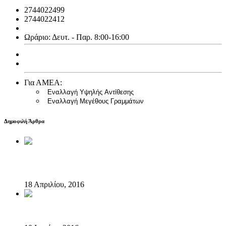
2744022499
2744022412
info@emfialotiki.gr
Ωράριο: Δευτ. - Παρ. 8:00-16:00
Ισολογισμός 2013
Ισολογισμός 2014
Για ΑΜΕΑ:
Εναλλαγή Υψηλής Αντίθεσης
Εναλλαγή Μεγέθους Γραμμάτων
Δημοφιλή Άρθρα
Ο Ερύμανθος “έτρεξε” στον Αυθεντικό Κλασσικό
Ημιμαραθώνιο
18 Απριλίου, 2016
Ο Ερύμανθος δροσίζει το “SKIRITIDARUN”