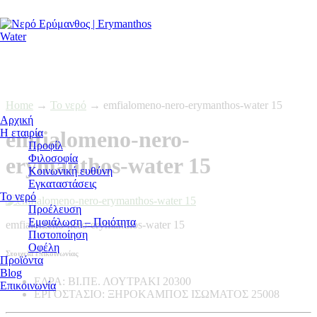
Home
→
Το νερό
→
emfialomeno-nero-erymanthos-water 15
Αρχική
Η εταιρία
emfialomeno-nero-
Προφίλ
Φιλοσοφία
erymanthos-water 15
Κοινωνική ευθύνη
Εγκαταστάσεις
Το νερό
Προέλευση
Εμφιάλωση – Ποιότητα
emfialomeno-nero-erymanthos-water 15
Πιστοποίηση
Οφέλη
Στοιχεία επικοινωνίας
Προϊόντα
Blog
ΕΔΡΑ:
ΒΙ.ΠΕ. ΛΟΥΤΡΑΚΙ 20300
Επικοινωνία
ΕΡΓΟΣΤΑΣΙΟ:
ΞΗΡΟΚΑΜΠΟΣ ΙΣΩΜΑΤΟΣ 25008