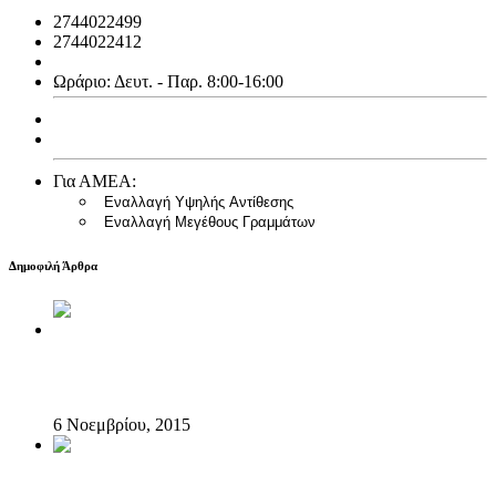
2744022499
2744022412
info@emfialotiki.gr
Ωράριο: Δευτ. - Παρ. 8:00-16:00
Ισολογισμός 2013
Ισολογισμός 2014
Για ΑΜΕΑ:
Εναλλαγή Υψηλής Αντίθεσης
Εναλλαγή Μεγέθους Γραμμάτων
Δημοφιλή Άρθρα
Άλμα Ζωής και Ερύμανθος ‘’περπάτησαν’’ ενάντια στον
καρκίνο του μαστού
6 Νοεμβρίου, 2015
Ο Ερύμανθος δροσίζει τον Ελληνικό Ερυθρό Σταυρό