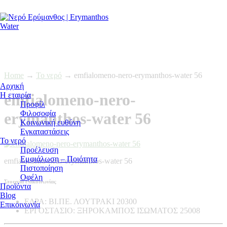
Home
→
Το νερό
→
emfialomeno-nero-erymanthos-water 56
Αρχική
Η εταιρία
emfialomeno-nero-
Προφίλ
Φιλοσοφία
erymanthos-water 56
Κοινωνική ευθύνη
Εγκαταστάσεις
Το νερό
Προέλευση
Εμφιάλωση – Ποιότητα
emfialomeno-nero-erymanthos-water 56
Πιστοποίηση
Οφέλη
Στοιχεία επικοινωνίας
Προϊόντα
Blog
ΕΔΡΑ:
ΒΙ.ΠΕ. ΛΟΥΤΡΑΚΙ 20300
Επικοινωνία
ΕΡΓΟΣΤΑΣΙΟ:
ΞΗΡΟΚΑΜΠΟΣ ΙΣΩΜΑΤΟΣ 25008