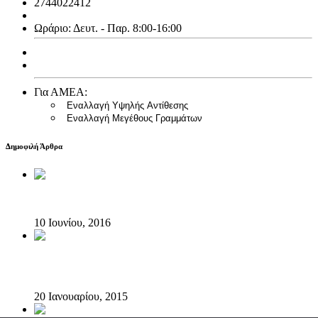
2744022412
info@emfialotiki.gr
Ωράριο: Δευτ. - Παρ. 8:00-16:00
Ισολογισμός 2013
Ισολογισμός 2014
Για ΑΜΕΑ:
Εναλλαγή Υψηλής Αντίθεσης
Εναλλαγή Μεγέθους Γραμμάτων
Δημοφιλή Άρθρα
Ο Ερύμανθος δροσίζει το “SKIRITIDARUN”
10 Ιουνίου, 2016
Ο Ερύμανθος ενισχύει τη δράση του Ομίλου για την Unesco
Πειραιώς και Νήσων
20 Ιανουαρίου, 2015