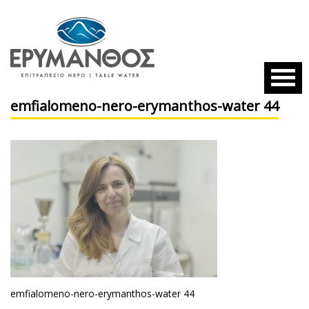
emfialomeno-nero-erymanthos-water 44
emfialomeno-nero-erymanthos-water 44